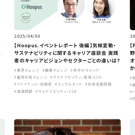
2
2025/04/03
【
気
【Hoopus.イベントレポート 後編】気候変動・
野
え
サステナビリティに関するキャリア座談会 実践
オ
者のキャリアビジョンやセクターごとの違いは？
か
業界チェンジ
職種チェンジ
若手のキャリア
雇用形態チェンジ
サステナビリティ・環境・ESG
ファイナンス・投融資
コンサルタント
気候変動問題
環境問題
サステナビリティ・CSR