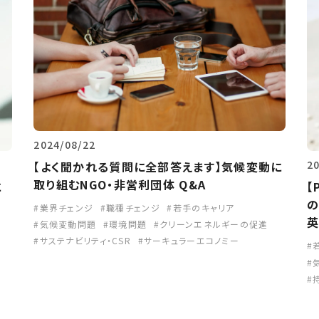
2024/08/22
2
【よく聞かれる質問に全部答えます】気候変動に
取り組むNGO・非営利団体 Q&A
に
【
の
業界チェンジ
職種チェンジ
若手のキャリア
英
気候変動問題
環境問題
クリーンエネルギーの促進
サステナビリティ・CSR
サーキュラーエコノミー