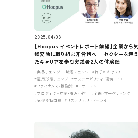
2025/04/03
【Hoopus.イベントレポート前編】企業から
候変動に取り組む非営利へ セクターを超
たキャリアを歩む実践者2人の体験談
業界チェンジ
職種チェンジ
若手のキャリア
雇用形態チェンジ
サステナビリティ・環境・ESG
ファイナンス・投融資
リサーチャー
プロジェクト立案・管理・実行
企画・マーケティング
気候変動問題
サステナビリティ・CSR