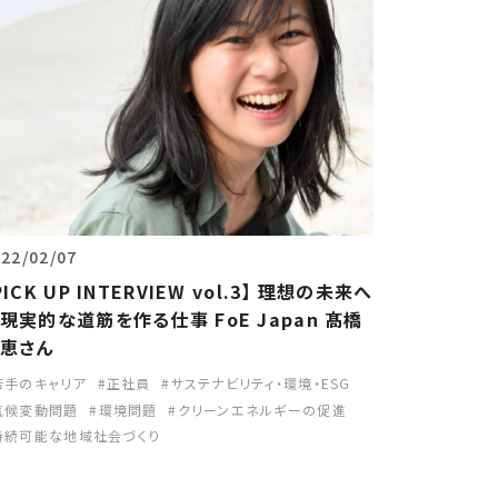
022/02/07
PICK UP INTERVIEW vol.3】 理想の未来へ
現実的な道筋を作る仕事 FoE Japan 髙橋
恵さん
若手のキャリア
正社員
サステナビリティ・環境・ESG
気候変動問題
環境問題
クリーンエネルギーの促進
持続可能な地域社会づくり