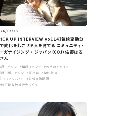
024/12/16
PICK UP INTERVIEW vol.14】気候変動分
で変化を起こせる人を育てる コミュニティ・
ーガナイジング ・ ジャパン（COJ）佐野はる
さん
業界チェンジ
職種チェンジ
若手のキャリア
雇用形態チェンジ
正社員
契約社員
パート/アルバイト
気候変動問題
持続可能な地域社会づくり