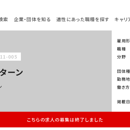
検索
企業・団体を知る
適性にあった職種を探す
キャリ
雇用
職種
11-005
分野
ターン
団体
勤務
ン
働き方
掲載
こちらの求人の募集は終了しました