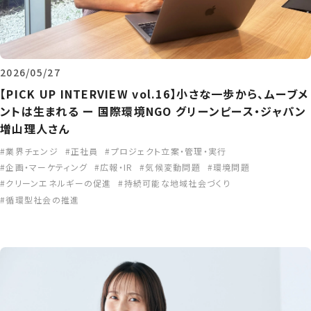
2026/05/27
【PICK UP INTERVIEW vol.16】小さな一歩から、ムーブメ
ントは生まれる ー 国際環境NGO グリーンピース・ジャパン
増山理人さん
業界チェンジ
正社員
プロジェクト立案・管理・実行
企画・マーケティング
広報・IR
気候変動問題
環境問題
クリーンエネルギーの促進
持続可能な地域社会づくり
循環型社会の推進